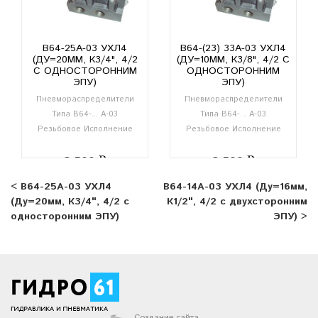
В64-25А-03 УХЛ4
В64-(23) 33А-03 УХЛ4
(ДУ=20ММ, К3/4", 4/2
(ДУ=10ММ, К3/8", 4/2 С
С ОДНОСТОРОННИМ
ОДНОСТОРОННИМ
ЭПУ)
ЭПУ)
Пневмораспределители
Пневмораспределители
Типа В64-... А-03
Типа В64-... А-03
Резьбовое Исполнение
Резьбовое Исполнение
3 500
3 500
< В64-25А-03 УХЛ4
В64-14А-03 УХЛ4 (Ду=16мм,
(Ду=20мм, К3/4", 4/2 с
К1/2", 4/2 с двухсторонним
односторонним ЭПУ)
ЭПУ) >
Создание сайта