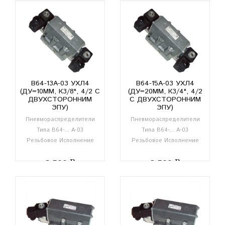
В64-13А-03 УХЛ4
В64-15А-03 УХЛ4
(ДУ=10ММ, К3/8", 4/2 С
(ДУ=20ММ, К3/4", 4/2
ДВУХСТОРОННИМ
С ДВУХСТОРОННИМ
ЭПУ)
ЭПУ)
Пневмораспределители
Пневмораспределители
Типа В64-... А-03
Типа В64-... А-03
Резьбовое Исполнение
Резьбовое Исполнение
3 500
3 500