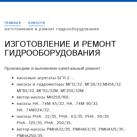
главная
новости
изготовление и ремонт гидрооборудования
ИЗГОТОВЛЕНИЕ И РЕМОНТ
ГИДРООБОРУДОВАНИЯ
Производим и выполняем капитальный ремонт:
насосные агрегаты БГ11-2...;
насосы и
гидромоторы МГ12/32, МГ28/32,МН56/32,
МГ80/32, МГ112/32М, МГ250/32М;
мотор-насосы МН250/160;
насосы НА...74М 45/32, НА...74М 90/32,
НА...74М224/32;
насосы РНА...32/35, РНА...63/35, РНА...90/35,
РНА...125/35, РНА...250/35;
мотор-насосы РМНА32/35, РМНА63/35, РМНА125/35,
РМНА250/35;