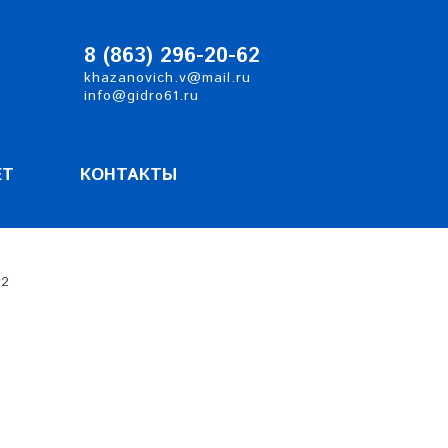
8 (863)
2
96-20-62
khazanovich.v@mail.ru
info@gidro61.ru
ЕТ
КОНТАКТЫ
12