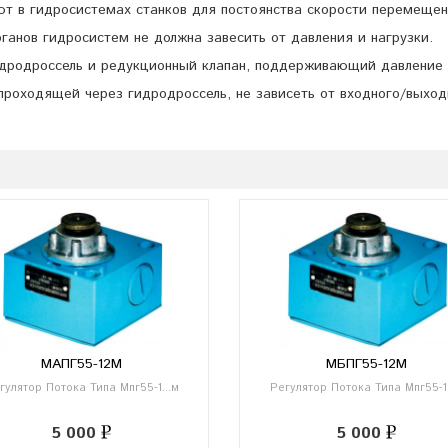
ют в гидросистемах станков для постоянства скорости перемещен
рганов гидросистем не должна завесить от давления и нагрузки.
идродроссель и редукционный клапан, поддерживающий давление
проходящей через гидродроссель, не зависеть от входного/выход
МАПГ55-12М
МБПГ55-12М
гулятор Потока Типа Мпг55-1...м
Регулятор Потока Типа Мпг55-1.
5 000
5 000