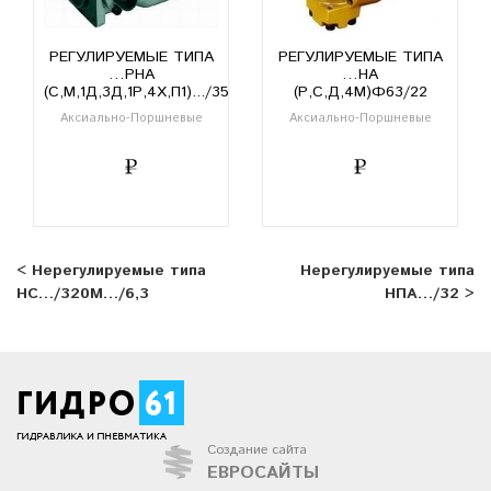
РЕГУЛИРУЕМЫЕ ТИПА
РЕГУЛИРУЕМЫЕ ТИПА
…РНА
…НА
(С,М,1Д,3Д,1Р,4Х,П1).../35
(Р,С,Д,4М)Ф63/22
Аксиально-Поршневые
Аксиально-Поршневые
< Нерегулируемые типа
Нерегулируемые типа
НС…/320М…/6,3
НПА…/32 >
Создание сайта
ЕВРОСАЙТЫ